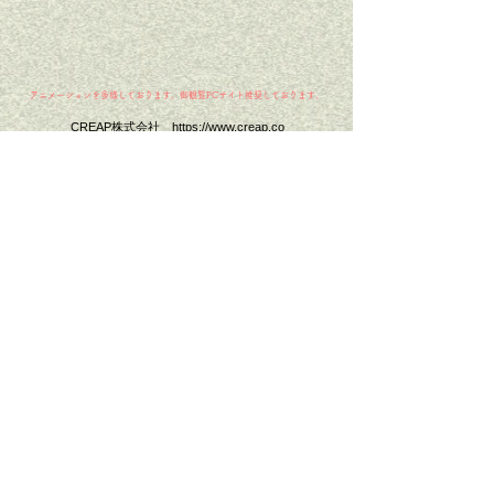
アニメーションを多様しております。
御観覧PCサイト推奨しております。
CREAP株式会社
https://www.creap.co
ちょっとしたこだわりをかたちに
デザイン、制作・企画、印刷・紙器・WEB・撮影/動画制
作・DM発送代行、店舗設計/什器の提案
ブランディングを含めたご提案をさせていただきます。
大判プリンター・オンデマンド機・カッティングプロッター
を自社で保有しており
デザインから印刷までをワンストップで対応可能。
イベント企画運営もご相談ください。
主催イベント：オンマル（旧名：オンガタマルシェ）
運営店：CREAP STORE
住所：東京都八王子市西寺方町81-11 #2F
電話：042-659-1870
メール：
info@creap.co
［​特定商取引法］