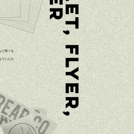
B
O
O
K
L
E
T
,
F
L
Y
E
R
,
s
t
i
c
k
e
など様々な
せていただ